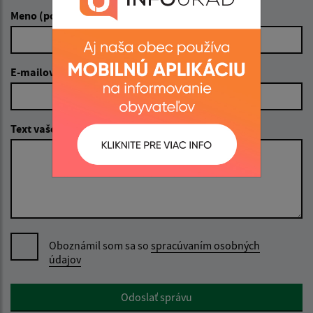
Meno (povinné)
E-mailová adresa (povinné)
Text vašej správy (povinné)
Oboznámil som sa so
spracúvaním osobných
údajov
Google reCaptcha Response
Odoslať správu