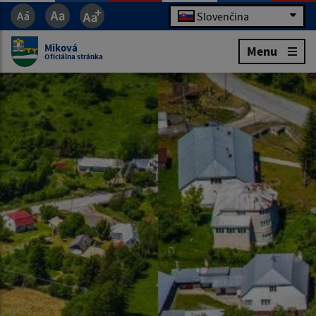
Slovenčina
Miková
Menu
Oficiálna stránka