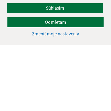
Informácie o stránke:
Súhlasím
Vyhlásenie o prístupnosti
Autorské práva
Odmietam
Ochrana osobných údajov
Zmeniť moje nastavenia
Navigácia:
Vytlačiť aktuálnu stránku
Mapa stránok
Cookies
Rýchle odkazy:
Naša obec
História
Fotogaléria
Školstvo
Aktualizované: