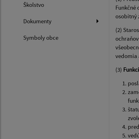
Školstvo
Funkčné o
osobitný 
Dokumenty
(2) Staro
Symboly obce
ochraňova
všeobecne
vedomia 
(3)
Funkci
posl
zame
funk
štat
zvol
pred
vedú