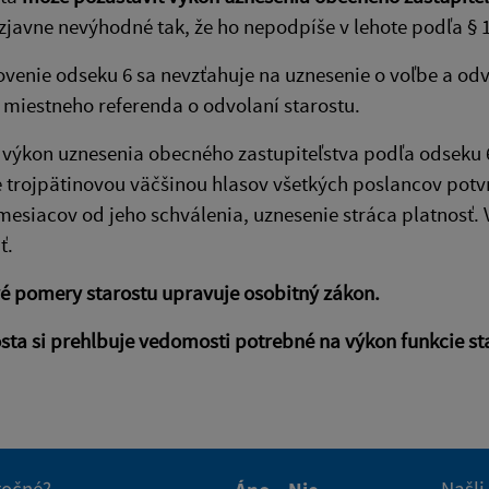
zjavne nevýhodné tak, že ho nepodpíše v lehote podľa § 1
ovenie odseku 6 sa nevzťahuje na uznesenie o voľbe a od
 miestneho referenda o odvolaní starostu.
l výkon uznesenia obecného zastupiteľstva podľa odseku 
 trojpätinovou väčšinou hlasov všetkých poslancov potvr
mesiacov od jeho schválenia, uznesenie stráca platnosť
ť.
é pomery starostu upravuje osobitný zákon.
sta si prehlbuje vedomosti potrebné na výkon funkcie st