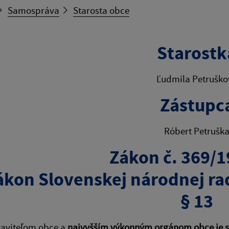
Samospráva
Starosta obce
Starostk
Ľudmila Petruško
Zástupc
Róbert Petrušk
Zákon č. 369/1
ákon Slovenskej národnej ra
§ 13
taviteľom obce a
najvyšším výkonným orgánom obce je s