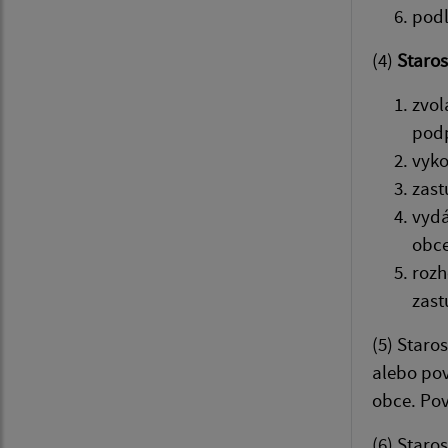
podľ
(4)
Staros
zvol
podp
vyko
zast
vydá
obce
rozh
zast
(5) Star
alebo pov
obce. Po
(6) Staro