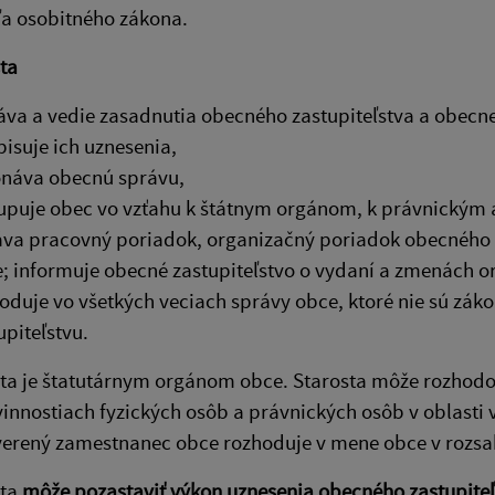
a osobitného zákona.
ta
áva a vedie zasadnutia obecného zastupiteľstva a obecne
isuje ich uznesenia,
náva obecnú správu,
upuje obec vo vzťahu k štátnym orgánom, k právnickým
va pracovný poriadok, organizačný poriadok obecnéh
; informuje obecné zastupiteľstvo o vydaní a zmenách 
oduje vo všetkých veciach správy obce, ktoré nie sú z
upiteľstvu.
osta je štatutárnym orgánom obce. Starosta môže rozho
innostiach fyzických osôb a právnických osôb v oblasti
verený zamestnanec obce rozhoduje v mene obce v roz
sta
môže pozastaviť výkon uznesenia obecného zastupiteľ