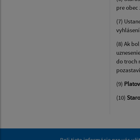
pre obec 
(7) Ustan
vyhlásení
(8) Ak bo
uznesenie
do troch 
pozastavi
(9)
Platov
(10)
Staro