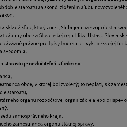
bdobie starostu sa skončí zložením sľubu novozvoleného
zákon.
sta skladá sľub, ktorý znie: „Sľubujem na svoju česť a sv
ť záujmy obce a Slovenskej republiky. Ústavu Slovenskej
 záväzné právne predpisy budem pri výkone svojej funkc
a svedomia.
a starostu je nezlučiteľná s funkciou
anca,
stnanca obce, v ktorej bol zvolený; to neplatí, ak zame
cie starostu,
utárneho orgánu rozpočtovej organizácie alebo príspevko
ený,
sedu samosprávneho kraja,
ceho zamestnanca orgánu štátnej správy,