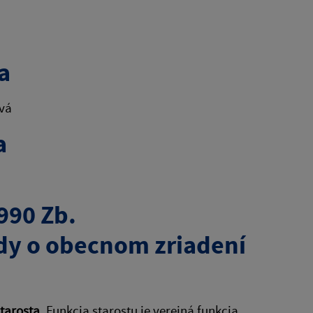
a
vá
a
a
990 Zb.
dy o obecnom zriadení
tarosta
. Funkcia starostu je verejná funkcia.