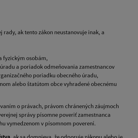
j rady, ak tento zákon neustanovuje inak, a
 a fyzickým osobám,
o úradu a poriadok odmeňovania zamestnancov
organizačného poriadku obecného úradu,
ákonom alebo štatútom obce vyhradené obecnému
dovaním o právach, právom chránených záujmoch
 verejnej správy písomne poveriť zamestnanca
sahu vymedzenom v písomnom poverení.
stva
, ak sa domnieva, že odporuje zákonu alebo je