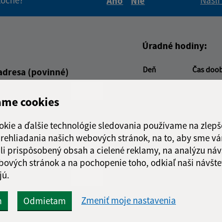
itočné?
Našli
Áno
Nie
Boli tieto informácie pre 
Boli tieto informáci
Úradné hodiny:
Deň
Čas doo
adresa (povinné)
Pondelok:
07:30 - 1
Utorok:
07:30 - 1
ame cookies
Streda:
07:30 - 1
Štvrtok:
07:30 - 1
okie a ďalšie technológie sledovania používame na zlepš
Piatok:
07:30 - 1
 prehliadania našich webových stránok, na to, aby sme v
li prispôsobený obsah a cielené reklamy, na analýzu náv
Obedňajšia prestáv
bových stránok a na pochopenie toho, odkiaľ naši návšte
jú.
Zmeniť moje nastavenia
m
Odmietam
Google reCaptcha Response
Odoslať správu