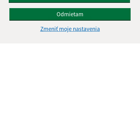
090 24 Miková
Odmietam
info@obecmikova.sk
+421 54 749 52 84
Zmeniť moje nastavenia
IČO: 00330744