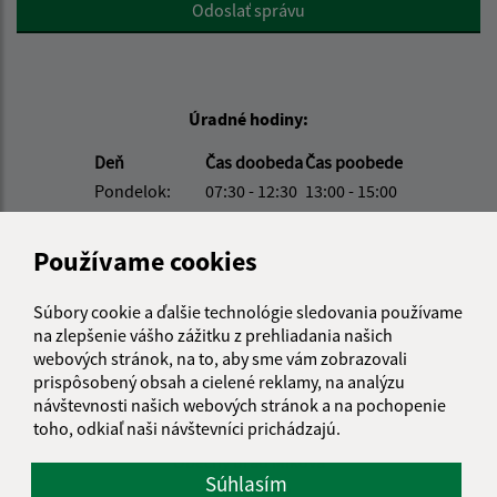
Google reCaptcha Response
Odoslať správu
Úradné hodiny:
Deň
Čas doobeda
Čas poobede
Pondelok:
07:30 - 12:30
13:00 - 15:00
Utorok:
07:30 - 12:30
13:00 - 15:00
Streda:
07:30 - 12:30
13:00 - 15:00
Používame cookies
Štvrtok:
07:30 - 12:30
13:00 - 15:00
Piatok:
07:30 - 12:30
13:00 - 15:00
Súbory cookie a ďalšie technológie sledovania používame
na zlepšenie vášho zážitku z prehliadania našich
Obedňajšia prestávka:
12:00 - 12:30
webových stránok, na to, aby sme vám zobrazovali
prispôsobený obsah a cielené reklamy, na analýzu
návštevnosti našich webových stránok a na pochopenie
Kontakt:
toho, odkiaľ naši návštevníci prichádzajú.
Obecný úrad Miková
Súhlasím
Miková 126