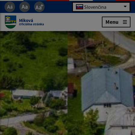
Slovenčina
Miková
Menu
Oficiálna stránka