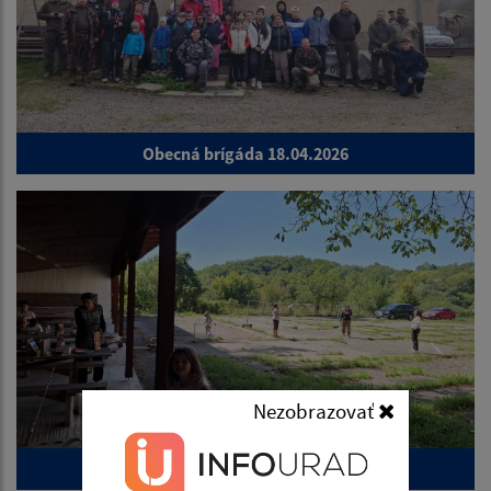
Obecná brígáda 18.04.2026
Nezobrazovať
športový deň pre deti s opekačkou