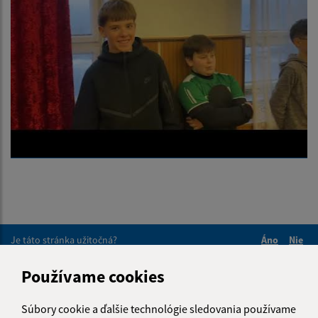
Je táto stránka užitočná?
Áno
Nie
Boli tieto 
Boli 
Používame cookies
Našli ste na stránke chybu?
Napíšte nám
Súbory cookie a ďalšie technológie sledovania používame
Napíšte nám: