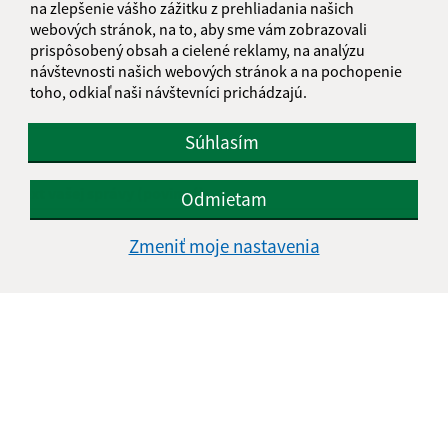
na zlepšenie vášho zážitku z prehliadania našich
webových stránok, na to, aby sme vám zobrazovali
Meno (povinné)
prispôsobený obsah a cielené reklamy, na analýzu
návštevnosti našich webových stránok a na pochopenie
toho, odkiaľ naši návštevníci prichádzajú.
E-mailová adresa (povinné)
Súhlasím
Text vašej správy (povinné)
Odmietam
Zmeniť moje nastavenia
Oboznámil som sa so
spracúvaním osobných
údajov
Google reCaptcha Response
Odoslať správu