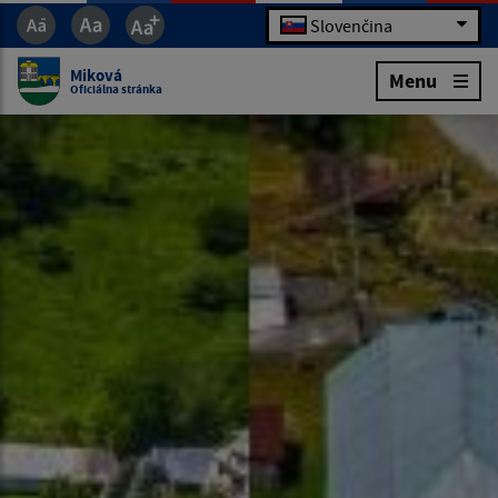
Slovenčina
Miková
Menu
Oficiálna stránka