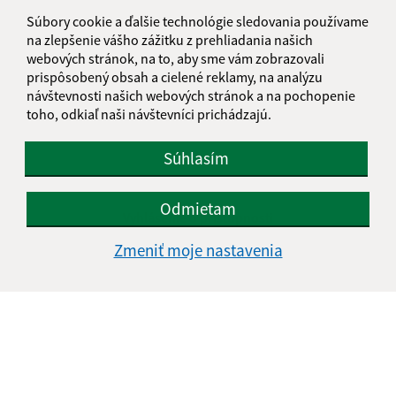
Súbory cookie a ďalšie technológie sledovania používame
na zlepšenie vášho zážitku z prehliadania našich
webových stránok, na to, aby sme vám zobrazovali
prispôsobený obsah a cielené reklamy, na analýzu
návštevnosti našich webových stránok a na pochopenie
toho, odkiaľ naši návštevníci prichádzajú.
Súhlasím
Informácie o stránke:
Odmietam
Vyhlásenie o prístupnosti
Autorské práva
Zmeniť moje nastavenia
Ochrana osobných údajov
Navigácia:
Vytlačiť aktuálnu stránku
Mapa stránok
Cookies