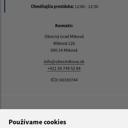
Obedňajšia prestávka:
12:00 - 12:30
Kontakt:
Obecný úrad Miková
Miková 126
090 24 Miková
info@obecmikova.sk
+421 54 749 52 84
IČO: 00330744
Používame cookies