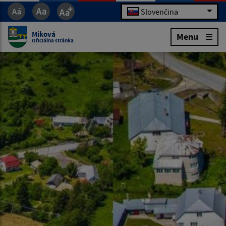
Slovenčina
Miková
Menu
Oficiálna stránka