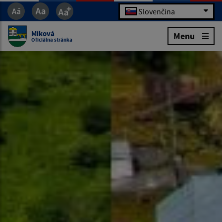
Slovenčina
Miková
Menu
Oficiálna stránka