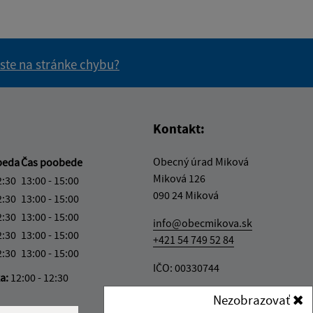
 ste na stránke chybu?
vás užitočné?
e pre vás užitočné?
Kontakt:
Obecný úrad Miková
beda
Čas poobede
Miková 126
2:30
13:00 - 15:00
090 24 Miková
2:30
13:00 - 15:00
2:30
13:00 - 15:00
info@obecmikova.sk
2:30
13:00 - 15:00
+421 54 749 52 84
2:30
13:00 - 15:00
IČO: 00330744
ka:
12:00 - 12:30
Nezobrazovať