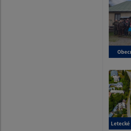
Obecn
Letecké