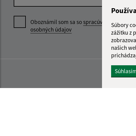
Použív
Oboznámil som sa so
spracúvaním
Súbory co
osobných údajov
zážitku z
zobrazova
našich we
prichádza
Súhlasí