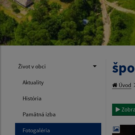
špo
Život v obci
Aktuality
Úvod
História
Zobra
Pamätná izba
Fotogaléria