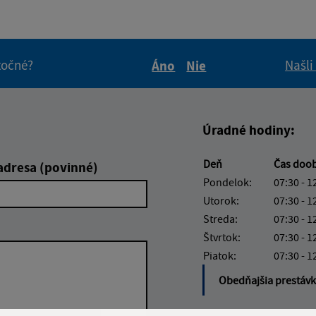
itočné?
Našli
Áno
Nie
Boli tieto informácie pre 
Boli tieto informáci
Úradné hodiny:
Deň
Čas doo
adresa (povinné)
Pondelok:
07:30 - 1
Utorok:
07:30 - 1
Streda:
07:30 - 1
Štvrtok:
07:30 - 1
Piatok:
07:30 - 1
Obedňajšia prestáv