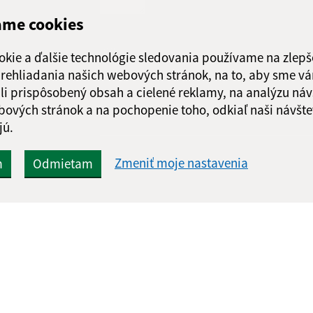
ame cookies
Google reCaptcha Response
Odoslať správu
okie a ďalšie technológie sledovania používame na zlepš
 prehliadania našich webových stránok, na to, aby sme v
li prispôsobený obsah a cielené reklamy, na analýzu náv
bových stránok a na pochopenie toho, odkiaľ naši návšte
jú.
Zmeniť moje nastavenia
m
Odmietam