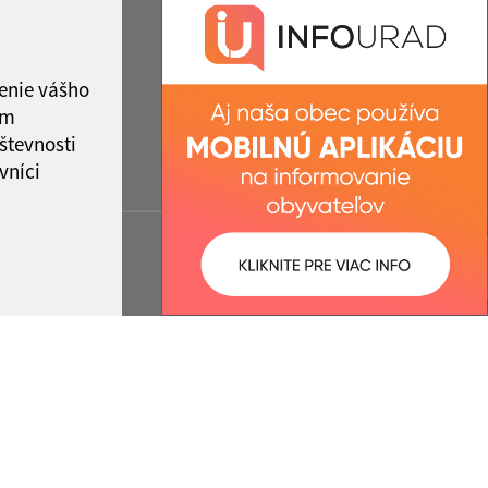
enie vášho
ám
števnosti
vníci