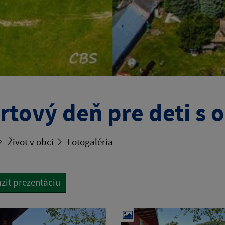
rtový deň pre deti s
Život v obci
Fotogaléria
ziť prezentáciu